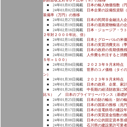
的財政収支対ＧＤＰ比率（％）の推移
■ 24年03月03日掲載
日本の輸入物価指数（
■ 24年03月02日掲載
日本企業の設備投資額
装備率（万円）の推移
■ 24年02月27日掲載
日本の民間非金融法人
■ 24年02月19日掲載
日本の道路貨物輸送の
■ 24年02月16日掲載
日本・ジョージア・ラ
２年対２０００年比、倍）
■ 24年02月14日掲載
日本とグローバルの米
■ 24年02月12日掲載
日本の実質消費支出（季節
■ 24年02月11日掲載
日本の政府の長期債務
■ 24年02月08日掲載
人件費を外注すると消費
５年＝１００）
■ 24年02月04日掲載
２０２３年９月末時点
■ 24年02月02日掲載
世界のコメ価格（タイ
ン）
■ 24年01月30日掲載
２０２３年９月末時点
■ 24年01月27日掲載
日本の政府、企業、家
■ 24年01月26日掲載
中長期の経済財政策に関
比％）
／
日本のプライマリーバランス（基礎
■ 24年01月25日掲載
日本の財の輸出・財の
■ 24年01月19日掲載
日本の国富の推移（兆
■ 24年01月17日掲載
日本の送電鉄塔の建設年
■ 24年01月11日掲載
日本の実質賃金指数の
■ 24年01月08日掲載
日本の公的固定資本形
■ 24年01月05日掲載
石川県の建設業許可業