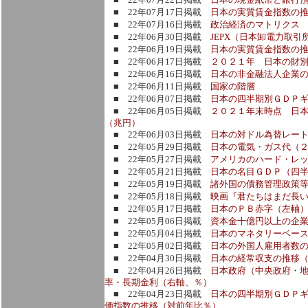
■ 22年07月17日掲載
日本の実質賃金指数の
■ 22年07月16日掲載
政治経済のマトリクス
■ 22年06月30日掲載
JEPX（日本卸電力取
■ 22年06月19日掲載
日本の実質賃金指数の推
■ 22年06月17日掲載
２０２１年 日本の財
■ 22年06月16日掲載
日本の非金融法人企業
■ 22年06月11日掲載
国家の階層
■ 22年06月07日掲載
日本の四半期別ＧＤＰ
■ 22年06月05日掲載
２０２１年末時点 日
（兆円）
■ 22年06月03日掲載
日本の対ドル為替レー
■ 22年05月29日掲載
日本の電気・ガス代（
■ 22年05月27日掲載
アメリカのハード・レ
■ 22年05月21日掲載
日本の名目ＧＤＰ（四
■ 22年05月19日掲載
諸外国の債務管理政策等
■ 22年05月18日掲載
映画『君たちはまだ長
■ 22年05月17日掲載
日本のＰＢ赤字（左軸
■ 22年05月06日掲載
資本金十億円以上の企
■ 22年05月04日掲載
日本のマネタリーベー
■ 22年05月02日掲載
日本の外国人雇用者数
■ 22年04月30日掲載
日本の経常収支の推移
■ 22年04月26日掲載
日本政府（中央政府・
率・長期金利（右軸、％）
■ 22年04月23日掲載
日本の四半期別ＧＤＰギ
価指数の推移（対前年比％）