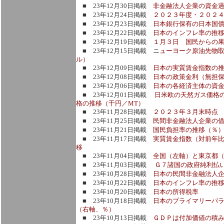
■ 23年12月30日掲載
非金融法人企業の資金
■ 23年12月24日掲載
２０２３年度・２０２４
■ 23年12月23日掲載
日本銀行保有の日本国
■ 23年12月22日掲載
日本のインフレ率の推
■ 23年12月19日掲載
１月３日 国民からの
■ 23年12月15日掲載 ニ
ューヨーク原油先物取
ル）
■ 23年12月09日掲載
日本の実質賃金指数の
■ 23年12月08日掲載
日本の政策金利（無担
■ 23年12月06日掲載
日本の各経済主体の資
■ 23年12月01日掲載
日米欧の天然ガス価格の
格の推移（千円／MT）
■ 23年11月28日掲載
２０２３年３月末時点
■ 23年11月25日掲載
民間非金融法人企業の
■ 23年11月21日掲載
国民負担率の推移（％
■ 23年11月17日掲載
実質賃金指数（対前年
移
■ 23年11月04日掲載
全国（左軸）と東京都
■ 23年11月03日掲載
Ｇ７諸国の政府純利払
■ 23年10月28日掲載
日本の民間非金融法人
■ 23年10月22日掲載
日本のインフレ率の推
■ 23年10月20日掲載
日本の所得税率
■ 23年10月18日掲載
日本のプライマリーバ
（右軸、％）
■ 23年10月13日掲載
ＧＤＰは付加価値の積