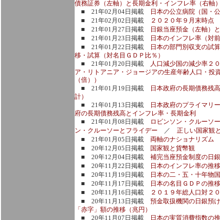
債務証券（左軸）と長期金利・インフレ率（右軸
■ 21年02月04日掲載
日本の公立病院（国・
■ 21年02月02日掲載
２０２０年９月末時点
■ 21年01月27日掲載
日銀当座預金（左軸）
■ 21年01月23日掲載
日本のインフレ率（対
■ 21年01月22日掲載
日本の部門別収支の試算
移・試算（対名目ＧＤＰ比％）
■ 21年01月20日掲載
人口減少国の減少率２
ア・リトアニア・ジョージアの生産年齢人口・投
（倍））
■ 21年01月19日掲載
日本政府の長期債務残
計）
■ 21年01月13日掲載
日本政府のプライマリ
府の長期債務残高とインフレ率・長期金利
■ 21年01月08日掲載
ロビンソン・クルーソ
ン・クルーソーとフライデー
／
正しい国家観
■ 21年01月05日掲載
両軸のナショナリズム
■ 20年12月05日掲載
国家観と貨幣観
■ 20年12月04日掲載
補完当座預金制度の日
■ 20年11月22日掲載
日本のインフレ率の推
■ 20年11月19日掲載
日本の二・五・十年物
■ 20年11月17日掲載
日本の名目ＧＤＰの推
■ 20年11月16日掲載
２０１９年総人口対２
■ 20年11月13日掲載
預金取扱機関の日銀預
「赤字」額の推移（兆円）
■ 20年11月07日掲載
日本の実質消費指数の