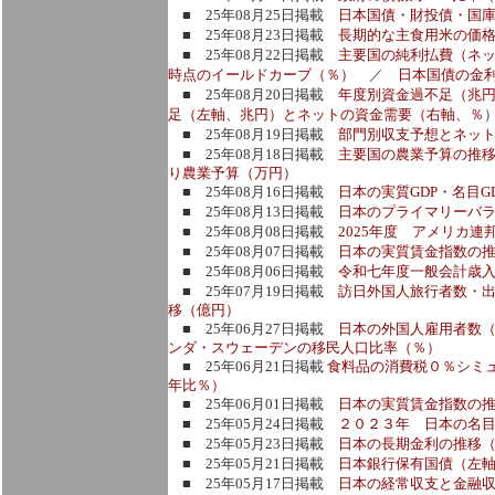
■ 25年08月25日掲載
日本国債・財投債・国庫
■ 25年08月23日掲載
長期的な主食用米の価
■ 25年08月22日掲載
主要国の純利払費（ネッ
時点のイールドカーブ（％）
／
日本国債の金
■ 25年08月20日掲載
年度別資金過不足（兆
足（左軸、兆円）とネットの資金需要（右軸、％
■ 25年08月19日掲載
部門別収支予想とネッ
■ 25年08月18日掲載
主要国の農業予算の推
り農業予算（万円）
■ 25年08月16日掲載
日本の実質GDP・名目G
■ 25年08月13日掲載
日本のプライマリーバ
■ 25年08月08日掲載
2025年度 アメリカ連
■ 25年08月07日掲載
日本の実質賃金指数の
■ 25年08月06日掲載
令和七年度一般会計歳入
■ 25年07月19日掲載
訪日外国人旅行者数・
移（億円）
■ 25年06月27日掲載
日本の外国人雇用者数（
ンダ・スウェーデンの移民人口比率（％）
■ 25年06月21日掲載
食料品の消費税０％シミ
年比％）
■ 25年06月01日掲載
日本の実質賃金指数の
■ 25年05月24日掲載
２０２３年 日本の名
■ 25年05月23日掲載
日本の長期金利の推移
■ 25年05月21日掲載
日本銀行保有国債（左
■ 25年05月17日掲載
日本の経常収支と金融