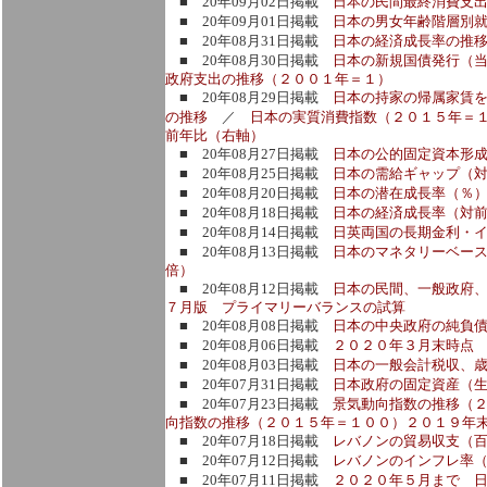
■ 20年09月02日掲載
日本の民間最終消費支
■ 20年09月01日掲載
日本の男女年齢階層別
■ 20年08月31日掲載
日本の経済成長率の推
■ 20年08月30日掲載
日本の新規国債発行（
政府支出の推移（２００１年＝１）
■ 20年08月29日掲載
日本の持家の帰属家賃
の推移
／
日本の実質消費指数（２０１５年＝
前年比（右軸）
■ 20年08月27日掲載
日本の公的固定資本形
■ 20年08月25日掲載
日本の需給ギャップ（
■ 20年08月20日掲載
日本の潜在成長率（％
■ 20年08月18日掲載
日本の経済成長率（対
■ 20年08月14日掲載
日英両国の長期金利・
■ 20年08月13日掲載
日本のマネタリーベー
倍）
■ 20年08月12日掲載
日本の民間、一般政府、
７月版 プライマリーバランスの試算
■ 20年08月08日掲載
日本の中央政府の純負
■ 20年08月06日掲載
２０２０年３月末時点
■ 20年08月03日掲載
日本の一般会計税収、
■ 20年07月31日掲載
日本政府の固定資産（
■ 20年07月23日掲載
景気動向指数の推移（
向指数の推移（２０１５年＝１００）２０１９年
■ 20年07月18日掲載
レバノンの貿易収支（
■ 20年07月12日掲載
レバノンのインフレ率
■ 20年07月11日掲載
２０２０年５月まで 