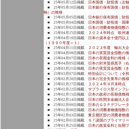
■ 25年05月12日掲載
日本国債・財投債（左
■ 25年05月10日掲載
日本銀行保有国債；財
軸）の推移
■ 25年05月05日掲載
日本銀行保有国債；財
■ 25年05月04日掲載
日本国債・財投債・国
■ 25年05月02日掲載
日本の消費者物価指数
■ 25年04月25日掲載
２０２４年時点 欧州
■ 25年04月19日掲載
日本の資本金十億円以
（１９９０年度＝１）
■ 25年04月11日掲載
２０２３年度 輸出大
■ 25年04月09日掲載
日本の実質賃金指数の
■ 25年04月07日掲載
日本の長期金利の推移
■ 25年04月05日掲載
日本の対米貿易黒字（右
■ 25年03月21日掲載
日本の実質賃金指数（
■ 25年03月07日掲載
特別会計について（令
■ 25年02月28日掲載
日本の完全失業率の推
■ 25年02月27日掲載
２０２４年９月末時点
■ 25年02月22日掲載
サプライロス型インフ
■ 25年02月15日掲載
日本の政府の長期債務
■ 25年02月14日掲載
日本の民間非金融法人
■ 25年02月09日掲載
日本のＧＤＰデフレータ
■ 25年02月08日掲載
日本の消費者物価指数
■ 25年02月03日掲載
東京都区部の消費者物
■ 25年02月01日掲載
Ｇ７諸国のプライマリ
■ 25年01月25日掲載
日本の政策金利と短期