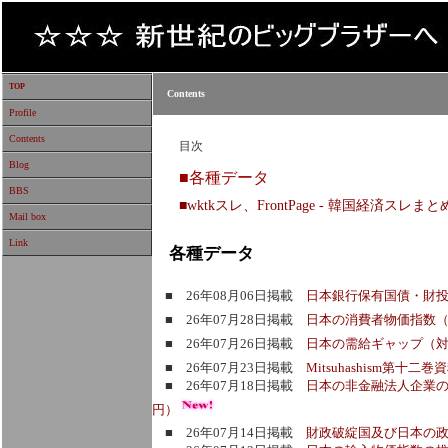
TOP
Contents
Profile
Contents
目次
Blog
■各種データ
BBS
■wktkスレ、FrontPage - 韓国経済スレま
Mail box
Link
各種データ
■ 26年08月06日掲載
日本銀行保有国債・財
■ 26年07月28日掲載
日本の消費者物価指数
■ 26年07月26日掲載
日本の需給ギャップ（対
■ 26年07月23日掲載
Mitsuhashism第十二巻
■ 26年07月18日掲載
日本の非金融法人企業
円）
■ 26年07月14日掲載
財政破綻国及び日本の