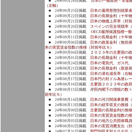
■ 24年09月28日掲載
日本の一般政府・非金
（左軸）
■ 24年09月25日掲載
日本の雇用形態別就業
■ 24年09月22日掲載
日本の長期金利（十年
■ 24年09月21日掲載
日本の物価上昇率（対
■ 24年09月20日掲載
スペインの完全視聴率
■ 24年09月13日掲載
OECD雇用保護指標一
■ 24年09月11日掲載
日本の長期金利（十年
■ 24年09月06日掲載
日本の政策金利（無担
本の実質賃金指数の推移（対前年比％）
■ 24年09月04日掲載
２０２３年の主要国の政
■ 24年09月01日掲載
日本の長期金利（十年
■ 24年08月24日掲載
日本の電気代、ガス代
■ 24年08月21日掲載
日本の長期金利（新規
■ 24年08月18日掲載
日本の潜在成長率（右軸
■ 24年08月17日掲載
日本円の対ドル為替レ
■ 24年08月16日掲載
主要国２０２３年の政
■ 24年08月15日掲載
岸田内閣下の増税の数
前年比％）
■ 24年08月14日掲載
日本の河川関係事業費
■ 24年08月13日掲載
日本の経常収支の推移
■ 24年08月09日掲載
主要国の長期金利の推
■ 24年08月07日掲載
日本の実質賃金指数の推
■ 24年08月05日掲載
日本の地方公共団体職
■ 24年08月02日掲載
日本の実質消費支出（
■ 24年07月31日掲載
部門別収支対ＧＤＰ比