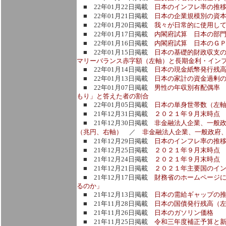
■ 22年01月22日掲載
日本のインフレ率の推
■ 22年01月21日掲載
日本の企業規模別の資
■ 22年01月20日掲載
我々が日常的に使用し
■ 22年01月17日掲載
内閣府試算 日本の部
■ 22年01月16日掲載
内閣府試算 日本のＧ
■ 22年01月15日掲載
日本の基礎的財政収支
マリーバランス赤字額（左軸）と長期金利・イン
■ 22年01月14日掲載
日本の現金紙幣発行残
■ 22年01月13日掲載
日本の家計の資金過剰
■ 22年01月07日掲載
男性の年収別有配偶率
もり」と答えた者の割合
■ 22年01月05日掲載
日本の単身世帯数（左軸
■ 21年12月31日掲載
２０２１年９月末時点
■ 21年12月30日掲載
非金融法人企業、一般政
（兆円、右軸）
／
非金融法人企業、一般政府
■ 21年12月29日掲載
日本のインフレ率の推
■ 21年12月25日掲載
２０２１年９月末時点 
■ 21年12月24日掲載
２０２１年９月末時点
■ 21年12月21日掲載
２０２１年主要国のイ
■ 21年12月17日掲載
財務省のホームページ
るのか」
■ 21年12月13日掲載
日本の需給ギャップの
■ 21年11月28日掲載
日本の国債発行残高（
■ 21年11月26日掲載
日本のガソリン価格
■ 21年11月25日掲載
令和三年度補正予算と