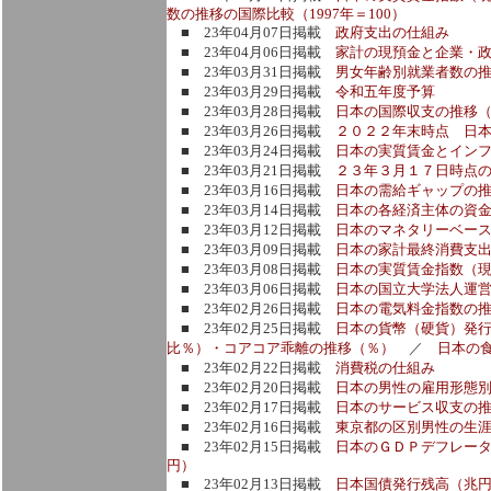
数の推移の国際比較（1997年＝100）
■ 23年04月07日掲載
政府支出の仕組み
■ 23年04月06日掲載
家計の現預金と企業・政
■ 23年03月31日掲載
男女年齢別就業者数の
■ 23年03月29日掲載
令和五年度予算
■ 23年03月28日掲載
日本の国際収支の推移
■ 23年03月26日掲載
２０２２年末時点 日
■ 23年03月24日掲載
日本の実質賃金とイン
■ 23年03月21日掲載
２３年３月１７日時点
■ 23年03月16日掲載
日本の需給ギャップの推
■ 23年03月14日掲載
日本の各経済主体の資
■ 23年03月12日掲載
日本のマネタリーベース
■ 23年03月09日掲載
日本の家計最終消費支
■ 23年03月08日掲載
日本の実質賃金指数（現
■ 23年03月06日掲載
日本の国立大学法人運
■ 23年02月26日掲載
日本の電気料金指数の
■ 23年02月25日掲載
日本の貨幣（硬貨）発行
比％）・コアコア乖離の推移（％）
／
日本の
■ 23年02月22日掲載
消費税の仕組み
■ 23年02月20日掲載
日本の男性の雇用形態
■ 23年02月17日掲載
日本のサービス収支の推
■ 23年02月16日掲載
東京都の区別男性の生
■ 23年02月15日掲載
日本のＧＤＰデフレー
円）
■ 23年02月13日掲載
日本国債発行残高（兆