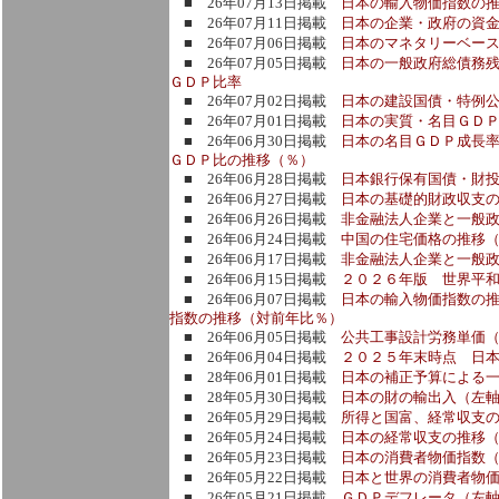
■ 26年07月13日掲載
日本の輸入物価指数の
■ 26年07月11日掲載
日本の企業・政府の資
■ 26年07月06日掲載
日本のマネタリーベー
■ 26年07月05日掲載
日本の一般政府総債務
ＧＤＰ比率
■ 26年07月02日掲載
日本の建設国債・特例
■ 26年07月01日掲載
日本の実質・名目ＧＤＰ
■ 26年06月30日掲載
日本の名目ＧＤＰ成長
ＧＤＰ比の推移（％）
■ 26年06月28日掲載
日本銀行保有国債・財
■ 26年06月27日掲載
日本の基礎的財政収支
■ 26年06月26日掲載
非金融法人企業と一般
■ 26年06月24日掲載
中国の住宅価格の推移
■ 26年06月17日掲載
非金融法人企業と一般
■ 26年06月15日掲載
２０２６年版 世界平
■ 26年06月07日掲載
日本の輸入物価指数の
指数の推移（対前年比％）
■ 26年06月05日掲載
公共工事設計労務単価
■ 26年06月04日掲載
２０２５年末時点 日
■ 28年06月01日掲載
日本の補正予算による
■ 28年05月30日掲載
日本の財の輸出入（左
■ 26年05月29日掲載
所得と国富、経常収支
■ 26年05月24日掲載
日本の経常収支の推移
■ 26年05月23日掲載
日本の消費者物価指数
■ 26年05月22日掲載
日本と世界の消費者物価
■ 26年05月21日掲載
ＧＤＰデフレータ（左