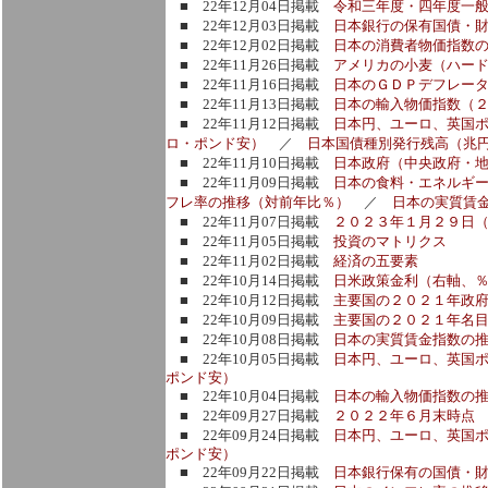
■ 22年12月04日掲載
令和三年度・四年度一
■ 22年12月03日掲載
日本銀行の保有国債・財
■ 22年12月02日掲載
日本の消費者物価指数の
■ 22年11月26日掲載
アメリカの小麦（ハー
■ 22年11月16日掲載
日本のＧＤＰデフレー
■ 22年11月13日掲載
日本の輸入物価指数（
■ 22年11月12日掲載
日本円、ユーロ、英国
ロ・ポンド安）
／
日本国債種別発行残高（兆
■ 22年11月10日掲載
日本政府（中央政府・
■ 22年11月09日掲載
日本の食料・エネルギ
フレ率の推移（対前年比％）
／
日本の実質賃
■ 22年11月07日掲載
２０２３年１月２９日
■ 22年11月05日掲載
投資のマトリクス
■ 22年11月02日掲載
経済の五要素
■ 22年10月14日掲載
日米政策金利（右軸、
■ 22年10月12日掲載
主要国の２０２１年政
■ 22年10月09日掲載
主要国の２０２１年名
■ 22年10月08日掲載
日本の実質賃金指数の
■ 22年10月05日掲載
日本円、ユーロ、英国
ポンド安）
■ 22年10月04日掲載
日本の輸入物価指数の
■ 22年09月27日掲載
２０２２年６月末時点
■ 22年09月24日掲載
日本円、ユーロ、英国ポ
ポンド安）
■ 22年09月22日掲載
日本銀行保有の国債・