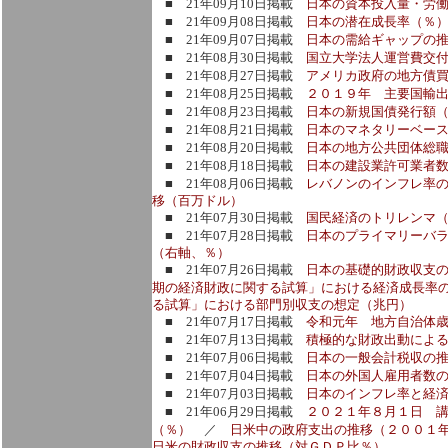
■ 21年09月10日掲載
日本の資本投入量・労
■ 21年09月08日掲載
日本の潜在成長率（％
■ 21年09月07日掲載
日本の需給ギャップの推
■ 21年08月30日掲載
国立大学法人運営費交
■ 21年08月27日掲載
アメリカ政府の地方債
■ 21年08月25日掲載
２０１９年 主要国輸
■ 21年08月23日掲載
日本の新規国債発行額
■ 21年08月21日掲載
日本のマネタリーベー
■ 21年08月20日掲載
日本の地方公共団体総
■ 21年08月18日掲載
日本の建設業許可業者
■ 21年08月06日掲載
レバノンのインフレ率
移（百万ドル）
■ 21年07月30日掲載
国民経済のトリレンマ（
■ 21年07月28日掲載
日本のプライマリーバ
（右軸、％）
■ 21年07月26日掲載
日本の基礎的財政収支
期の経済財政に関する試算」における経済成長率
る試算」における部門別収支の想定（兆円）
■ 21年07月17日掲載
令和元年 地方自治体
■ 21年07月13日掲載
積極的な財政出動によ
■ 21年07月06日掲載
日本の一般会計税収の
■ 21年07月04日掲載
日本の外国人雇用者数
■ 21年07月03日掲載
日本のインフレ率と経
■ 21年06月29日掲載
２０２１年８月１日 
（％）
／
日米中の政府支出の推移（２００１
日米の財政収支の推移（対ＧＤＰ比％）