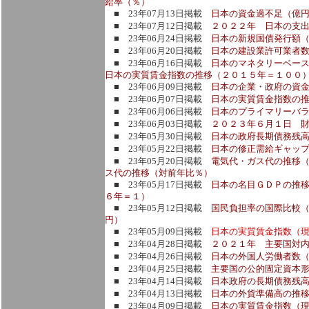
給率（％）
■ 23年07月13日掲載
日本の資金過不足（億
■ 23年07月12日掲載
２０２２年 日本の支
■ 23年06月24日掲載
日本の新規国債発行額
■ 23年06月20日掲載
日本の建設業許可業者数
■ 23年06月16日掲載
日本のマネタリーベー
日本の実質賃金指数の推移（２０１５年＝１００
■ 23年06月09日掲載
日本の企業・政府の資金
■ 23年06月07日掲載
日本の実質賃金指数の
■ 23年06月06日掲載
日本のプライマリーバ
■ 23年06月03日掲載
２０２３年６月１日 
■ 23年05月30日掲載
日本の政府長期債務残高
■ 23年05月22日掲載
日本の修正需給ギャッ
■ 23年05月20日掲載
電気代・ガス代の推移
ス代の推移（対前年比％）
■ 23年05月17日掲載
日本の名目ＧＤＰの推
６年＝１）
■ 23年05月12日掲載
国民負担率の国際比較
円）
■ 23年05月09日掲載
日本の実質賃金指数（
■ 23年04月28日掲載
２０２１年 主要国対
■ 23年04月26日掲載
日本の外国人労働者数
■ 23年04月25日掲載
主要国の公的固定資本
■ 23年04月14日掲載
日本政府の長期債務残
■ 23年04月13日掲載
日本の外貨準備高の推
■ 23年04月09日掲載
日本の実質賃金指数（