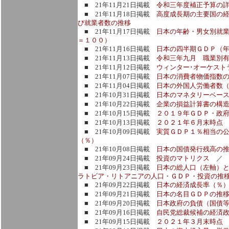
■ 21年11月21日掲載
令和三年度補正予算の
■ 21年11月18日掲載
高度成長期の主要国の経
び就業者数の推移
■ 21年11月17日掲載
日本の年齢・男女別就
＝１００）
■ 21年11月16日掲載
日本の四半期ＧＤＰ（
■ 21年11月13日掲載
令和三年九月 職業別有
■ 21年11月12日掲載
ウィンター･オーケスト
■ 21年11月07日掲載
日本の消費者物価指数
■ 21年11月04日掲載
日本の外国人労働者数
■ 21年10月31日掲載
日本のマネタリーベー
■ 21年10月22日掲載
企業の損益計算書の構
■ 21年10月15日掲載
２０１９年ＧＤＰ・政府
■ 21年10月13日掲載
２０２１年６月末時点
■ 21年10月09日掲載
実質ＧＤＰ１％相当の
（％）
■ 21年10月08日掲載
日本の国債発行残高の
■ 21年09月24日掲載
投資のマトリクス
■ 21年09月23日掲載
日本の総人口（左軸）と
ラトビア・リトアニアの人口・ＧＤＰ・投資の推
■ 21年09月22日掲載
日本の経済成長率（％
■ 21年09月21日掲載
日本の名目ＧＤＰの推移
■ 21年09月20日掲載
日本政府の負債（国債
■ 21年09月16日掲載
自民党総裁候補の経済政
■ 21年09月15日掲載
２０２１年３月末時点