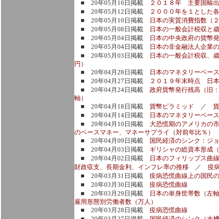
■ 20年05月16日掲載
２０１８年 主要国輸
■ 20年05月12日掲載
２０００年を１とした
■ 20年05月10日掲載
日本の実質消費指数（
■ 20年05月08日掲載
日本の一般会計税収と
■ 20年05月04日掲載
日本の中央政府の貨幣
■ 20年05月04日掲載
日本の非金融法人企業
■ 20年05月03日掲載
日本の一般会計税収、
円）
■ 20年04月28日掲載
日本のマネタリーベー
■ 20年04月27日掲載
２０１９年末時点 日
■ 20年04月24日掲載
政府貨幣発行残高（旧
軸）
■ 20年04月18日掲載
貨幣ピラミッド
／
■ 20年04月14日掲載
日本のマネタリーベー
■ 20年04月10日掲載
大恐慌期のアメリカの
のベースマネー、マネーサプライ（対前年比％）
■ 20年04月09日掲載
国民経済のシンク：ジョ
■ 20年04月03日掲載
ギリシャの総資本形成
■ 20年04月02日掲載
日本のフィリップス曲
財政収支、長期金利、インフレ率の推移
／
疫
■ 20年03月31日掲載
疫病恐慌曲線上の国民
■ 20年03月30日掲載
疫病恐慌曲線
■ 20年03月29日掲載
日本の単身世帯数（左
雇用形態別労働者数（万人）
■ 20年03月28日掲載
疫病恐慌曲線
■ 20年03月27日掲載
国民経済のシンク（水