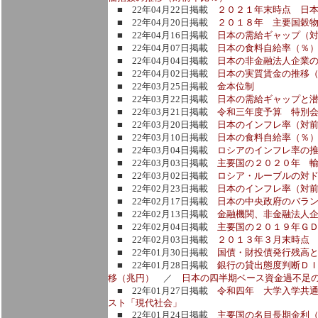
■ 22年04月22日掲載
２０２１年末時点 日本
■ 22年04月20日掲載
２０１８年 主要国穀
■ 22年04月16日掲載
日本の需給ギャップ（
■ 22年04月07日掲載
日本の食料自給率（％
■ 22年04月04日掲載
日本の非金融法人企業
■ 22年04月02日掲載
日本の実質賃金の推移
■ 22年03月25日掲載
金本位制
■ 22年03月22日掲載
日本の需給ギャップと
■ 22年03月21日掲載
令和三年度予算 特別
■ 22年03月20日掲載
日本のインフレ率（対
■ 22年03月10日掲載
日本の食料自給率（％）
■ 22年03月04日掲載
ロシアのインフレ率の
■ 22年03月03日掲載
主要国の２０２０年 
■ 22年03月02日掲載
ロシア・ルーブルの対
■ 22年02月23日掲載
日本のインフレ率（対
■ 22年02月17日掲載
日本の中央政府のバラ
■ 22年02月13日掲載
金融機関、非金融法人
■ 22年02月04日掲載
主要国の２０１９年Ｇ
■ 22年02月03日掲載
２０１３年３月末時点
■ 22年01月30日掲載
国債・財投債発行残高と
■ 22年01月28日掲載
銀行の貸出態度判断Ｄ
移（兆円）
／
日本の四半期ベース資金過不足
■ 22年01月27日掲載
令和四年 大学入学共
スト「現代社会」
■ 22年01月24日掲載
主要国の名目長期金利