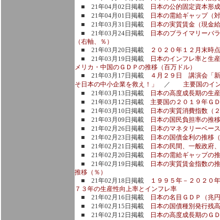
■ 21年04月02日掲載
日本の公的固定資本形
■ 21年04月01日掲載
日本の需給ギャップ（対
■ 21年03月31日掲載
日本の実質賃金（現金
■ 21年03月24日掲載
日本のプライマリーバラ
（右軸、％）
■ 21年03月20日掲載
２０２０年１２月末時
■ 21年03月19日掲載
日本のインフレ率と生
メリカ・中国のＧＤＰの推移（百万ドル）
■ 21年03月17日掲載
４月２９日 講演会「新
そ日本の中小企業を救え！」
／
主要国のイン
■ 21年03月13日掲載
日本の高度成長期の生
■ 21年03月12日掲載
主要国の２０１９年Ｇ
■ 21年03月10日掲載
日本の実質消費指数（
■ 21年03月09日掲載
日本の国民負担率の推
■ 21年02月26日掲載
日本のマネタリーベー
■ 21年02月23日掲載
日本の国債金利の推移
■ 21年02月21日掲載
日本の民間、一般政府
■ 21年02月20日掲載
日本の需給ギャップの
■ 21年02月19日掲載
日本の実質賃金指数の
推移（％）
■ 21年02月18日掲載
１９９５年－２０２０
７３年の生産性向上率とインフレ率
■ 21年02月16日掲載
日本の名目ＧＤＰ（兆
■ 21年02月15日掲載
日本の国債種別発行残
■ 21年02月12日掲載
日本の高度成長期のＧ