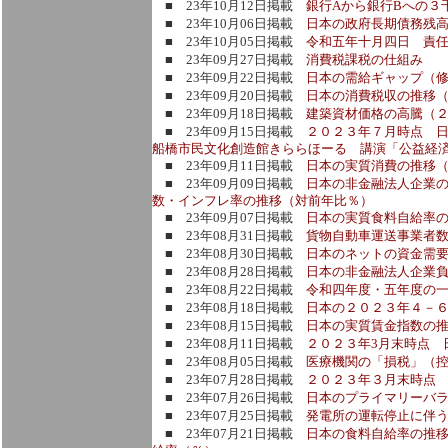
■ 23年10月12日掲載
銀行Aから銀行Bへの３
■ 23年10月06日掲載
日本の政府長期債務残
■ 23年10月05日掲載
令和五年十月四日 責
■ 23年09月27日掲載
消費税課税の仕組み
■ 23年09月22日掲載
日本の需給ギャップ（修
■ 23年09月20日掲載
日本の消費税収の推移
■ 23年09月18日掲載
建築資材価格の高騰（
■ 23年09月15日掲載
２０２３年７月時点 
船橋市民文化創造館きららほーる 講演「公益経
■ 23年09月11日掲載
日本の実質消費の推移
■ 23年09月09日掲載
日本の非金融法人企業
数・インフレ率の推移（対前年比％）
■ 23年09月07日掲載
日本の実質食料自給率
■ 23年08月31日掲載
貨物自動車運送事業者
■ 23年08月30日掲載
日本のネットの資金需
■ 23年08月28日掲載
日本の非金融法人企業
■ 23年08月22日掲載
令和四年度・五年度の
■ 23年08月18日掲載
日本の２０２３年４－
■ 23年08月15日掲載
日本の実質賃金指数の
■ 23年08月11日掲載
２０２３年3月末時点 
■ 23年08月05日掲載
医療機関の「損税」（
■ 23年07月28日掲載
２０２３年３月末時点 
■ 23年07月26日掲載
日本のプライマリーバ
■ 23年07月25日掲載
発電所の運転停止に伴
■ 23年07月21日掲載
日本の食料自給率の推