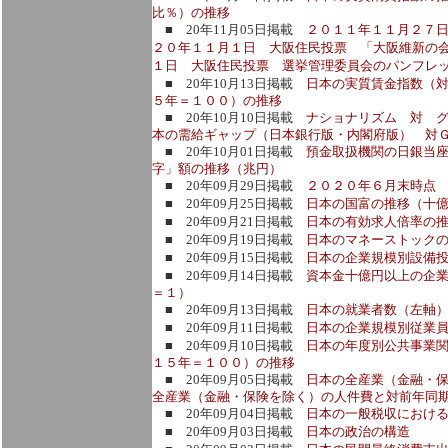
比％）の推移
■ 20年11月05日掲載
２０１１年１１月２７
２０年１１月１日 大阪住民投票 「大阪維新の
１日 大阪住民投票 選挙管理委員会のパンフレ
■ 20年10月13日掲載
日本の実質賃金指数（
５年＝１００）の推移
■ 20年10月10日掲載
ナショナリズム 対 
本の需給ギャップ（日本銀行版・内閣府版） 対
■ 20年10月01日掲載
預金取扱機関の日銀当
字」額の推移（兆円）
■ 20年09月29日掲載
２０２０年６月末時点
■ 20年09月25日掲載
日本の国富の推移（十
■ 20年09月21日掲載
日本の有効求人倍率の
■ 20年09月19日掲載
日本のマネーストックの
■ 20年09月15日掲載
日本の企業規模別設備
■ 20年09月14日掲載
資本金十億円以上の企
＝１）
■ 20年09月13日掲載
日本の就業者数（左軸
■ 20年09月11日掲載
日本の企業規模別従業員
■ 20年09月10日掲載
日本の年度別公共事業
１５年＝１００）の推移
■ 20年09月05日掲載
日本の全産業（金融・
全産業（金融・保険を除く）の人件費と対前年同
■ 20年09月04日掲載
日本の一般税収におけ
■ 20年09月03日掲載
日本の政治の構造