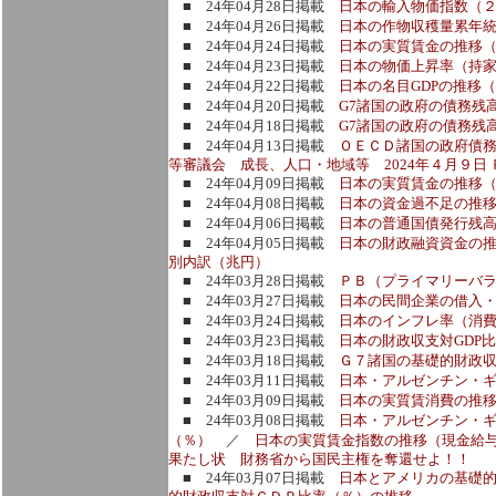
■ 24年04月28日掲載
日本の輸入物価指数（
■ 24年04月26日掲載
日本の作物収穫量累年
■ 24年04月24日掲載
日本の実質賃金の推移
■ 24年04月23日掲載
日本の物価上昇率（持
■ 24年04月22日掲載
日本の名目GDPの推移
■ 24年04月20日掲載
G7諸国の政府の債務残
■ 24年04月18日掲載
G7諸国の政府の債務残
■ 24年04月13日掲載
ＯＥＣＤ諸国の政府債
等審議会 成長、人口・地域等 2024年４月９日 
■ 24年04月09日掲載
日本の実質賃金の推移
■ 24年04月08日掲載
日本の資金過不足の推
■ 24年04月06日掲載
日本の普通国債発行残
■ 24年04月05日掲載
日本の財政融資資金の
別内訳（兆円）
■ 24年03月28日掲載
ＰＢ（プライマリーバ
■ 24年03月27日掲載
日本の民間企業の借入
■ 24年03月24日掲載
日本のインフレ率（消
■ 24年03月23日掲載
日本の財政収支対GDP
■ 24年03月18日掲載
Ｇ７諸国の基礎的財政収
■ 24年03月11日掲載
日本・アルゼンチン・ギ
■ 24年03月09日掲載
日本の実質賃消費の推
■ 24年03月08日掲載
日本・アルゼンチン・ギ
（％）
／
日本の実質賃金指数の推移（現金給
果たし状 財務省から国民主権を奪還せよ！！
■ 24年03月07日掲載
日本とアメリカの基礎