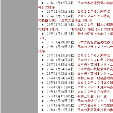
■ 23年02月12日掲載
日本の木材需要量の推
軸）の推移
■ 23年02月03日掲載
２０２２年９月末時点
■ 23年02月02日掲載
２０２２年９月末時点
の負債と家計・企業の現預金（兆円）
■ 23年02月01日掲載
２０２１年 日本の都
の動向（兆円
） ／
地域別人口移動（人）の推
■ 23年01月31日掲載
男性の従業上の地位・
（％）
■ 23年01月29日掲載
日本の実質賃金の推移
■ 23年01月26日掲載
日本のプライマリーバ
推移
■ 23年01月25日掲載
２０２２年６月末時点
■ 23年01月24日掲載
日本のインフレ率（対
■ 23年01月15日掲載
日本円・英国ポンド・ユ
■ 23年01月04日掲載
日本政府の長期債務残
■ 23年01月03日掲載
日本円・英国ポンド・ユ
■ 22年12月24日掲載
令和五年度一般会計歳
■ 22年12月23日掲載
２０２２年１２月２０
■ 22年12月21日掲載
２０２２年１１月末時点
■ 22年12月20日掲載
２０２２年９月末時点 
■ 22年12月17日掲載
令和三年度・四年度 
■ 22年12月09日掲載
日本の需給ギャップ（
■ 22年12月08日掲載
日本の名目ＧＤＰの推移
■ 22年12月07日掲載
日本の実質賃金指数の