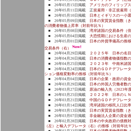
■ 26年05月15日掲載
アメリカのフィリップ
■ 26年05月11日掲載 正
規雇用・非正規雇用
■ 26年05月10日掲載
日本とイギリスの一小
■ 26年05月09日掲載
日本の実質賃金指数（
の消費者物価上昇率（対前年比％）
■ 26年05月08日掲載
湾岸諸国の交易条件（
■ 26年05月04日掲載
大恐慌期における生産の
■ 26年05月01日掲載
日本の外貨準備高の推
交易条件（右）
■ 26年04月29日掲載
２０２５年 日本の名
■ 26年04月26日掲載
日本の消費者物価指数
■ 26年04月25日掲載
２０２３年 中南米諸
■ 26年04月24日掲載
日本のＧＤＰデフレー
ション価格変動率の推移（対前年比％）
■ 26年04月04日掲載
日本の企業・政府の資
■ 26年03月29日掲載
日本の外国人労働者数
■ 26年03月27日掲載
原油の輸入先（2023年
■ 26年03月25日掲載
２０２２年 日本のＬＮ
■ 26年03月21日掲載
中国のＧＤＰデフレー
■ 26年03月14日掲載
湾岸諸国の移民人口比
■ 26年03月13日掲載
日本の実質賃金指数（
■ 26年03月07日掲載
非金融法人企業の資金
■ 26年02月28日掲載
日本の中央政府の債務
（左）と輸入デフレータ（右）の推移（対前年比
■ 26年02月23日掲載
日本の消費者物価指数