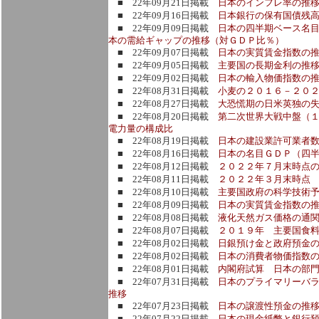
■ 22年09月21日掲載
日本のインフレ率の推
■ 22年09月16日掲載
日本銀行の保有国債残
■ 22年09月09日掲載
日本の四半期ベース名
本の需給ギャップの推移（対ＧＤＰ比％）
■ 22年09月07日掲載
日本の実質賃金指数の
■ 22年09月05日掲載
主要国の長期金利の推
■ 22年09月02日掲載
日本の輸入物価指数の
■ 22年08月31日掲載
小麦の２０１６－２０２
■ 22年08月27日掲載
大恐慌期の日米英独の
■ 22年08月20日掲載
第二次世界大戦中盤（
電力量の構成比
■ 22年08月19日掲載
日本の建設業許可業者
■ 22年08月16日掲載
日本の名目ＧＤＰ（四
■ 22年08月12日掲載
２０２２年７月末時点
■ 22年08月11日掲載
２０２２年３月末時点
■ 22年08月10日掲載
主要国政府の科学技術
■ 22年08月09日掲載
日本の実質賃金指数の
■ 22年08月08日掲載
液化天然ガス価格の通関
■ 22年08月07日掲載
２０１９年 主要国食
■ 22年08月02日掲載
日銀預け金と政府預金
■ 22年08月02日掲載
日本の消費者物価指数
■ 22年08月01日掲載
内閣府試算 日本の部門
■ 22年07月31日掲載
日本のプライマリーバ
推移
■ 22年07月23日掲載
日本の譲渡性預金の推
■ 22年07月22日掲載
日本の現金紙幣と銀行