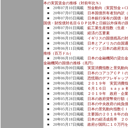
本の実質賃金の推移（対前年比％）
■ 20年07月10日掲載
預金動向（実質預金＋C
■ 20年07月07日掲載
日本国債所有者別内訳
■ 20年07月05日掲載
日本銀行保有の国債・
国債・財投債対名目ＧＤＰ比率と日銀以外保有の
■ 20年07月01日掲載
鉱工業生産指数（生産
■ 20年06月26日掲載
経済の五要素
■ 20年06月19日掲載
イギリスの国債残高の対Ｇ
■ 20年06月15日掲載
日本とアメリカの自国
■ 20年06月11日掲載
ドイツと日本の政府支出
推移（百万ドル）
■ 20年06月10日掲載
日本の金融機関の貸出
金融機関の国債の推移（兆円）
■ 20年06月09日掲載
実質消費指数と景気動
■ 20年06月07日掲載
日本のコアコアＣＰＩ
■ 20年06月07日掲載
恐慌期のデフレギャッ
■ 20年06月06日掲載
２０１９年 実質消費
■ 20年06月05日掲載
６月１６日 ｓａｙａ
■ 20年06月01日掲載
２０１９年 政府・企
■ 20年05月28日掲載
日本の政府貨幣発行額（
■ 20年05月24日掲載
日本の中央政府の純負
■ 20年05月21日掲載
日本の景気動向指数Ｃ
■ 20年05月20日掲載
主要国の２０１８年の自
■ 20年05月18日掲載
日本の経済成長率 ２
■ 20年05月17日掲載
政府が国民に１０万円