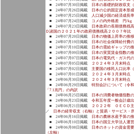
■ 24年07月30日掲載
日本の基礎的財政収支
■ 24年07月26日掲載
日本の公的固定資本形
■ 24年07月25日掲載
人口減少国の経済成長
■ 24年07月24日掲載
コメの内外格差 円/k
■ 24年07月23日掲載
日本政府の長期債務残
Ｄ諸国の２０２１年の政府債務残高２００７年比
■ 24年07月20日掲載
日本の物価上昇率の推移
■ 24年07月19日掲載
日本の社会保障給付費の部
■ 24年07月10日掲載
日本の需給ギャップの
■ 24年07月09日掲載
日本の実質賃金指数の
■ 24年07月07日掲載
日本の電気代・ガス代
■ 24年07月05日掲載
２０２４年３月末時点
■ 24年07月02日掲載
主要国の移民人口比率
■ 24年07月01日掲載
２０２４年３月末時点
■ 24年06月30日掲載
２０２４年３月末時点
■ 24年06月29日掲載
特別会計について（令
「7.1兆円」の内訳
■ 24年06月25日掲載
日本の消費者物価指数の
■ 24年06月23日掲載
令和五年度一般会計歳
■ 24年06月21日掲載
２０２２年 ＯＥＣＤ
／
日本の経常収支（右軸）と貿易・サービス・
■ 24年06月16日掲載
日本の農林水産予算の
■ 24年06月10日掲載
日本の国立大学法人運
■ 24年06月08日掲載
日本のネットの資金需
（左軸）