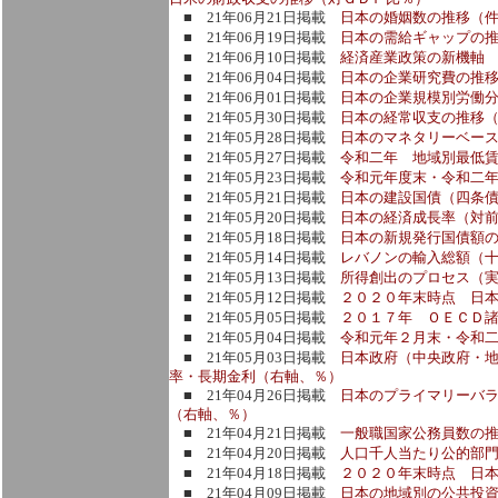
■ 21年06月21日掲載
日本の婚姻数の推移（
■ 21年06月19日掲載
日本の需給ギャップの
■ 21年06月10日掲載
経済産業政策の新機軸
■ 21年06月04日掲載
日本の企業研究費の推
■ 21年06月01日掲載
日本の企業規模別労働
■ 21年05月30日掲載
日本の経常収支の推移（
■ 21年05月28日掲載
日本のマネタリーベー
■ 21年05月27日掲載
令和二年 地域別最低
■ 21年05月23日掲載
令和元年度末・令和二
■ 21年05月21日掲載
日本の建設国債（四条
■ 21年05月20日掲載
日本の経済成長率（対
■ 21年05月18日掲載
日本の新規発行国債額
■ 21年05月14日掲載
レバノンの輸入総額（
■ 21年05月13日掲載
所得創出のプロセス（
■ 21年05月12日掲載
２０２０年末時点 日
■ 21年05月05日掲載
２０１７年 ＯＥＣＤ
■ 21年05月04日掲載
令和元年２月末・令和
■ 21年05月03日掲載
日本政府（中央政府・
率・長期金利（右軸、％）
■ 21年04月26日掲載
日本のプライマリーバ
（右軸、％）
■ 21年04月21日掲載
一般職国家公務員数の
■ 21年04月20日掲載
人口千人当たり公的部
■ 21年04月18日掲載
２０２０年末時点 日
■ 21年04月09日掲載
日本の地域別の公共投