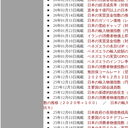
■ 26年02月19日掲載
日本の経済成長率（対
■ 26年02月15日掲載
資本金十億円以上の日
■ 26年02月14日掲載
日本の実質賃金指数の
■ 26年01月31日掲載
日本のガソリン価格（
■ 26年01月24日掲載
日本の需給ギャップ（
■ 26年01月22日掲載
日本の輸入物価指数（
■ 26年01月13日掲載
イランの消費者物価上
■ 26年01月10日掲載
日本の実質賃金指数（
■ 26年01月08日掲載
ベネズエラの名目GDP
■ 26年01月07日掲載
ベネズエラの輸入総額
■ 26年01月06日掲載
ベネズエラの実質GDP
■ 26年01月05日掲載
ベネズエラのインフレ
■ 25年12月30日掲載
日本の消費者物価指数
■ 25年12月20日掲載
無担保コールレート（
■ 25年12月13日掲載
２０２５年１２月１２
■ 25年12月12日掲載
日本の輸入物価指数（
■ 225年12月5日掲載
主要国の国会議員数
■ 25年12月03日掲載
日本の基礎的財政収支（
■ 25年12月02日掲載
日本の消費者物価指数
数の推移（２０２０年＝１００）
／
日本の輸
比％）
■ 25年12月01日掲載
日本政府の長期債務残
■ 25年11月22日掲載
主要国のＧＤＰデフレ
■ 25年11月19日掲載
日本の消費者物価指数
■ 25年11月18日掲載
日本の名目ＧＤＰ・実