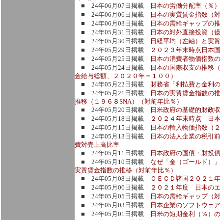
■ 24年06月07日掲載
日本の労働分配率（％
■ 24年06月06日掲載
日本の実質賃金指数（
■ 24年06月03日掲載
日本の需給ギャップの推
■ 24年05月31日掲載
日本の対外直接投資（
■ 24年05月30日掲載
日経平均（左軸）と実
■ 24年05月29日掲載
２０２３年末時点日本
■ 24年05月25日掲載
日本の消費者物価指数
■ 24年05月24日掲載
日本の国際収支の推移
金給与総額、２０２０年＝１００）
■ 24年05月22日掲載
財務省「利払費と金利の
■ 24年05月21日掲載
日本の実質賃金指数の推
推移（１９６８SNA）（対前年比％）
■ 24年05月20日掲載
日米政府の基礎的財政
■ 24年05月18日掲載
２０２４年末時点 日
■ 24年05月15日掲載
日本の輸入物価指数（
■ 24年05月13日掲載
日本の法人企業の税引
費対売上高比率
■ 24年05月11日掲載
日本政府の国債・財投
■ 24年05月10日掲載
なぜ「金（ゴールド）
実質賃金指数の推移（対前年比％）
■ 24年05月08日掲載
ＯＥＣＤ諸国２０２１年
■ 24年05月06日掲載
２０２１年度 日本の
■ 24年05月05日掲載
日本の需給ギャップ（対
■ 24年05月03日掲載
日本企業のソフトウェ
■ 24年05月01日掲載
日米の短期金利（％）