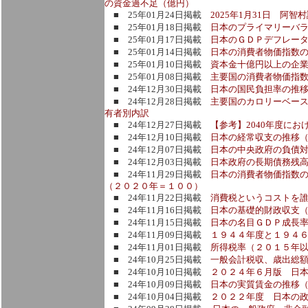
の資金過不足（億円）
■ 25年01月24日掲載
2025年1月31日 阿
■ 25年01月18日掲載
日本のプライマリーバラ
■ 25年01月17日掲載
日本のＧＤＰデフレー
■ 25年01月14日掲載
日本の消費者物価指数
■ 25年01月10日掲載
資本金十億円以上の企
■ 25年01月08日掲載
主要国の消費者物価指
■ 24年12月30日掲載
日本の国民負担率の推
■ 24年12月28日掲載
主要国のカロリーベー
有者別内訳
■ 24年12月27日掲載
【参考】2040年度に
■ 24年12月10日掲載
日本の経常収支の推移（
■ 24年12月07日掲載
日本の中央政府の負債対
■ 24年12月03日掲載
日本政府の長期債務残
■ 24年11月29日掲載
日本の消費者物価指数
（２０２０年＝１００）
■ 24年11月22日掲載
消費税というコストを
■ 24年11月16日掲載
日本の基礎的財政収支
■ 24年11月15日掲載
日本の名目ＧＤＰ成長
■ 24年11月09日掲載
１９４４年度と１９４
■ 24年11月01日掲載
所得税率（２０１５年以
■ 24年10月25日掲載
一般会計税収、歳出総額
■ 24年10月10日掲載
２０２４年６月版 日本
■ 24年10月09日掲載
日本の実質賃金の推移
■ 24年10月04日掲載
２０２２年度 日本の