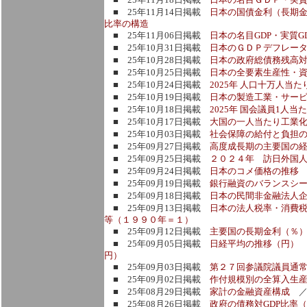
■ 25年11月14日掲載
日本の国債金利（長期金
比率の構造
■ 25年11月06日掲載
日本の名目GDP・実質G
■ 25年10月31日掲載
日本のＧＤＰデフレー
■ 25年10月28日掲載
日本の政府総債務残高対
■ 25年10月25日掲載
日本の全要素生産性・
■ 25年10月24日掲載
2025年 人口十万人当
■ 25年10月19日掲載
日本の製造工業・サービ
■ 25年10月18日掲載
2025年 国会議員1人
■ 25年10月17日掲載
大国の一人当たり工業化
■ 25年10月03日掲載
社会保障の給付と負担
■ 25年09月27日掲載
高度成長期の主要国の
■ 25年09月25日掲載
２０２４年 訪日外国
■ 25年09月24日掲載
日本のコメ価格の推移
■ 25年09月19日掲載
銀行融資のバランスシ
■ 25年09月18日掲載
日本の民間非金融法人
■ 25年09月13日掲載
日本の法人税率・消費
等（１９９０年＝１）
■ 25年09月12日掲載
主要国の長期金利（％
■ 25年09月05日掲載
日経平均の推移（円）
円）
■ 25年09月03日掲載
第２７回参議院議員通
■ 25年09月02日掲載
作付規模別の全算入生
■ 25年08月29日掲載
家計の金融資産構成
■ 25年08月26日掲載
政府の債務対GDP比率